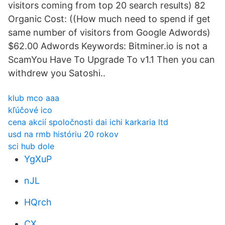
visitors coming from top 20 search results) 82
Organic Cost: ((How much need to spend if get
same number of visitors from Google Adwords)
$62.00 Adwords Keywords: Bitminer.io is not a
ScamYou Have To Upgrade To v1.1 Then you can
withdrew you Satoshi..
klub mco aaa
kľúčové ico
cena akcií spoločnosti dai ichi karkaria ltd
usd na rmb históriu 20 rokov
sci hub dole
YgXuP
nJL
HQrch
CX