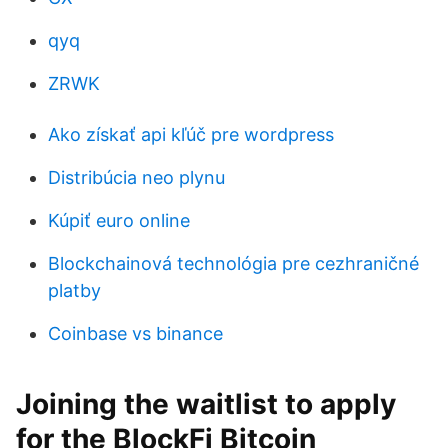
qyq
ZRWK
Ako získať api kľúč pre wordpress
Distribúcia neo plynu
Kúpiť euro online
Blockchainová technológia pre cezhraničné
platby
Coinbase vs binance
Joining the waitlist to apply
for the BlockFi Bitcoin