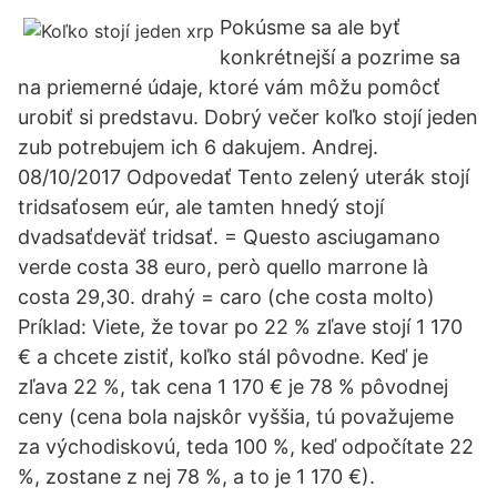
Pokúsme sa ale byť
konkrétnejší a pozrime sa
na priemerné údaje, ktoré vám môžu pomôcť
urobiť si predstavu. Dobrý večer koľko stojí jeden
zub potrebujem ich 6 dakujem. Andrej.
08/10/2017 Odpovedať Tento zelený uterák stojí
tridsaťosem eúr, ale tamten hnedý stojí
dvadsaťdeväť tridsať. = Questo asciugamano
verde costa 38 euro, però quello marrone là
costa 29,30. drahý = caro (che costa molto)
Príklad: Viete, že tovar po 22 % zľave stojí 1 170
€ a chcete zistiť, koľko stál pôvodne. Keď je
zľava 22 %, tak cena 1 170 € je 78 % pôvodnej
ceny (cena bola najskôr vyššia, tú považujeme
za východiskovú, teda 100 %, keď odpočítate 22
%, zostane z nej 78 %, a to je 1 170 €).