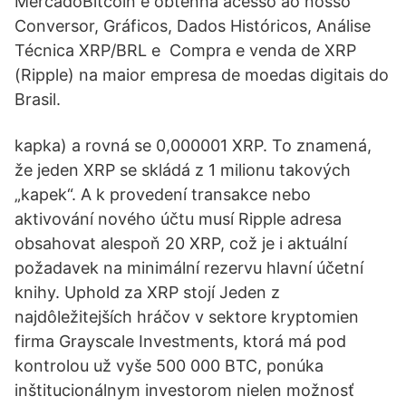
MercadoBitcoin e obtenha acesso ao nosso
Conversor, Gráficos, Dados Históricos, Análise
Técnica XRP/BRL e Compra e venda de XRP
(Ripple) na maior empresa de moedas digitais do
Brasil.
kapka) a rovná se 0,000001 XRP. To znamená,
že jeden XRP se skládá z 1 milionu takových
„kapek“. A k provedení transakce nebo
aktivování nového účtu musí Ripple adresa
obsahovat alespoň 20 XRP, což je i aktuální
požadavek na minimální rezervu hlavní účetní
knihy. Uphold za XRP stojí Jeden z
najdôležitejších hráčov v sektore kryptomien
firma Grayscale Investments, ktorá má pod
kontrolou už vyše 500 000 BTC, ponúka
inštitucionálnym investorom nielen možnosť