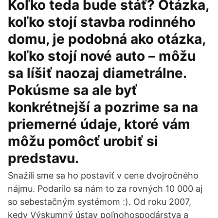
Koľko teda bude stáť? Otázka,
koľko stojí stavba rodinného
domu, je podobná ako otázka,
koľko stojí nové auto – môžu
sa líšiť naozaj diametrálne.
Pokúsme sa ale byť
konkrétnejší a pozrime sa na
priemerné údaje, ktoré vám
môžu pomôcť urobiť si
predstavu.
Snažili sme sa ho postaviť v cene dvojročného
nájmu. Podarilo sa nám to za rovných 10 000 aj
so sebestačným systémom :). Od roku 2007,
kedy Výskumný ústav poľnohospodárstva a