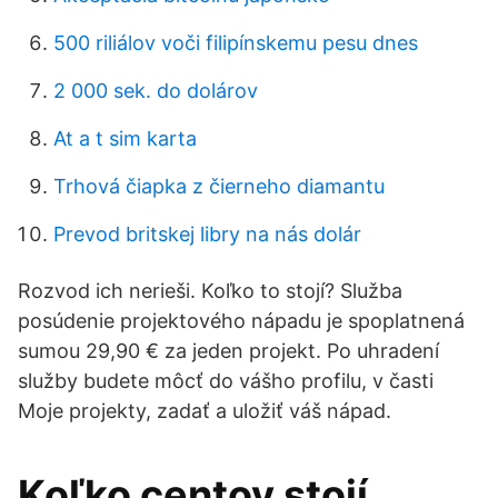
500 riliálov voči filipínskemu pesu dnes
2 000 sek. do dolárov
At a t sim karta
Trhová čiapka z čierneho diamantu
Prevod britskej libry na nás dolár
Rozvod ich nerieši. Koľko to stojí? Služba
posúdenie projektového nápadu je spoplatnená
sumou 29,90 € za jeden projekt. Po uhradení
služby budete môcť do vášho profilu, v časti
Moje projekty, zadať a uložiť váš nápad.
Koľko centov stojí