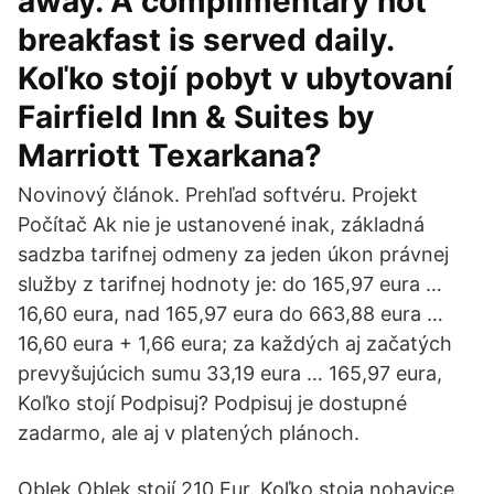
away. A complimentary hot
breakfast is served daily.
Koľko stojí pobyt v ubytovaní
Fairfield Inn & Suites by
Marriott Texarkana?
Novinový článok. Prehľad softvéru. Projekt
Počítač Ak nie je ustanovené inak, základná
sadzba tarifnej odmeny za jeden úkon právnej
služby z tarifnej hodnoty je: do 165,97 eura …
16,60 eura, nad 165,97 eura do 663,88 eura …
16,60 eura + 1,66 eura; za každých aj začatých
prevyšujúcich sumu 33,19 eura … 165,97 eura,
Koľko stojí Podpisuj? Podpisuj je dostupné
zadarmo, ale aj v platených plánoch.
Oblek Oblek stojí 210 Eur. Koľko stoja nohavice,