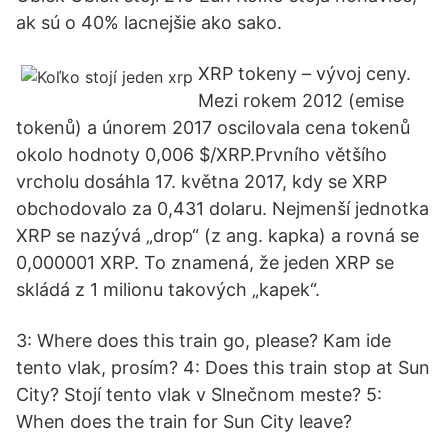
ak sú o 40% lacnejšie ako sako.
XRP tokeny – vývoj ceny.
Mezi rokem 2012 (emise
tokenů) a únorem 2017 oscilovala cena tokenů
okolo hodnoty 0,006 $/XRP.Prvního většího
vrcholu dosáhla 17. května 2017, kdy se XRP
obchodovalo za 0,431 dolaru. Nejmenší jednotka
XRP se nazývá „drop“ (z ang. kapka) a rovná se
0,000001 XRP. To znamená, že jeden XRP se
skládá z 1 milionu takových „kapek“.
3: Where does this train go, please? Kam ide
tento vlak, prosím? 4: Does this train stop at Sun
City? Stojí tento vlak v Slnečnom meste? 5:
When does the train for Sun City leave?