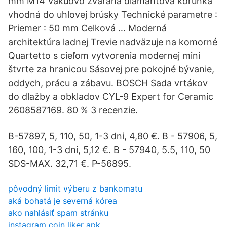
mm M14 Vákuovo zváraná diamantová korunka
vhodná do uhlovej brúsky Technické parametre :
Priemer : 50 mm Celková … Moderná
architektúra ladnej Trevie nadväzuje na komorné
Quartetto s cieľom vytvorenia modernej mini
štvrte za hranicou Sásovej pre pokojné bývanie,
oddych, prácu a zábavu. BOSCH Sada vrtákov
do dlažby a obkladov CYL-9 Expert for Ceramic
2608587169. 80 % 3 recenzie.
B-57897, 5, 110, 50, 1-3 dni, 4,80 €. B - 57906, 5,
160, 100, 1-3 dni, 5,12 €. B - 57940, 5.5, 110, 50
SDS-MAX. 32,71 €. P-56895.
pôvodný limit výberu z bankomatu
aká bohatá je severná kórea
ako nahlásiť spam stránku
instagram coin liker apk