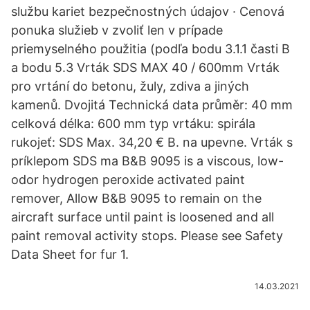
službu kariet bezpečnostných údajov · Cenová
ponuka služieb v zvoliť len v prípade
priemyselného použitia (podľa bodu 3.1.1 časti B
a bodu 5.3 Vrták SDS MAX 40 / 600mm Vrták
pro vrtání do betonu, žuly, zdiva a jiných
kamenů. Dvojitá Technická data průměr: 40 mm
celková délka: 600 mm typ vrtáku: spirála
rukojeť: SDS Max. 34,20 € B. na upevne. Vrták s
príklepom SDS ma B&B 9095 is a viscous, low-
odor hydrogen peroxide activated paint
remover, Allow B&B 9095 to remain on the
aircraft surface until paint is loosened and all
paint removal activity stops. Please see Safety
Data Sheet for fur 1.
14.03.2021