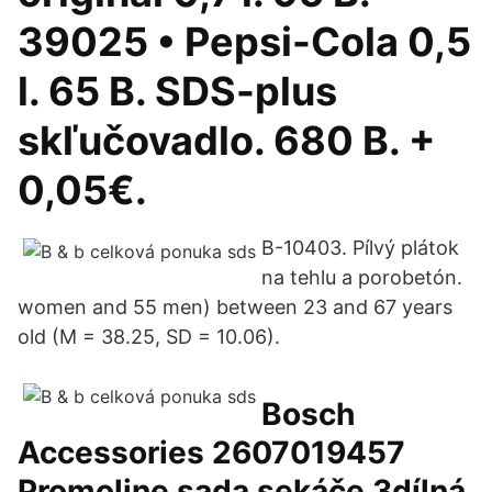
39025 • Pepsi-Cola 0,5
l. 65 B. SDS-plus
skľučovadlo. 680 B. +
0,05€.
B-10403. Pílvý plátok
na tehlu a porobetón.
women and 55 men) between 23 and 67 years
old (M = 38.25, SD = 10.06).
Bosch
Accessories 2607019457
Promoline sada sekáče 3dílná