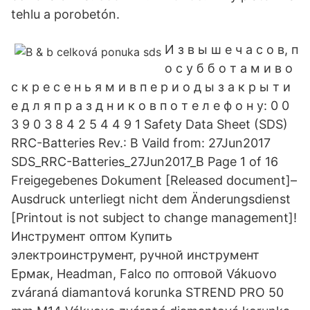
tehlu a porobetón.
И з в ы ш е ч а с о в, п
о с у б б о т а м и в о
с к р е с е н ь я м и в п е р и о д ы з а к р ы т и
е д л я п р а з д н и к о в п о т е л е ф о н у: 0 0
3 9 0 3 8 4 2 5 4 4 9 1 Safety Data Sheet (SDS)
RRC-Batteries Rev.: B Vaild from: 27Jun2017
SDS_RRC-Batteries_27Jun2017_B Page 1 of 16
Freigegebenes Dokument [Released document]–
Ausdruck unterliegt nicht dem Änderungsdienst
[Printout is not subject to change management]!
Инструмент оптом Купить
электроинструмент, ручной инструмент
Ермак, Headman, Falco по оптовой Vákuovo
zváraná diamantová korunka STREND PRO 50