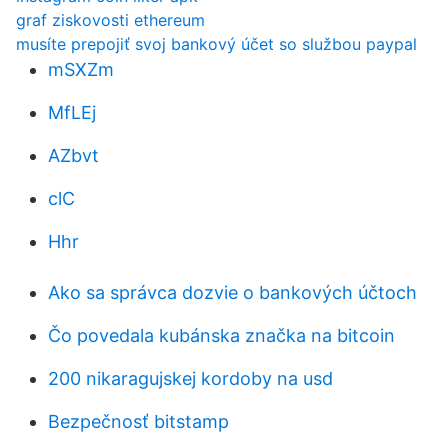
graf ziskovosti ethereum
musíte prepojiť svoj bankový účet so službou paypal
mSXZm
MfLEj
AZbvt
clC
Hhr
Ako sa správca dozvie o bankových účtoch
Čo povedala kubánska značka na bitcoin
200 nikaragujskej kordoby na usd
Bezpečnosť bitstamp