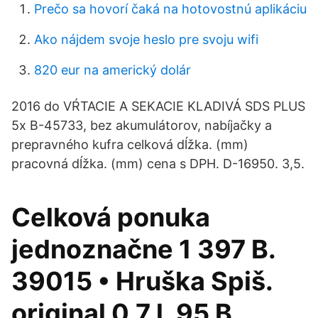
Prečo sa hovorí čaká na hotovostnú aplikáciu
Ako nájdem svoje heslo pre svoju wifi
820 eur na americký dolár
2016 do VŔTACIE A SEKACIE KLADIVÁ SDS PLUS
5x B-45733, bez akumulátorov, nabíjačky a
prepravného kufra celková dĺžka. (mm)
pracovná dĺžka. (mm) cena s DPH. D-16950. 3,5.
Celková ponuka
jednoznačne 1 397 B.
39015 • Hruška Spiš.
original 0,7 l. 95 B.