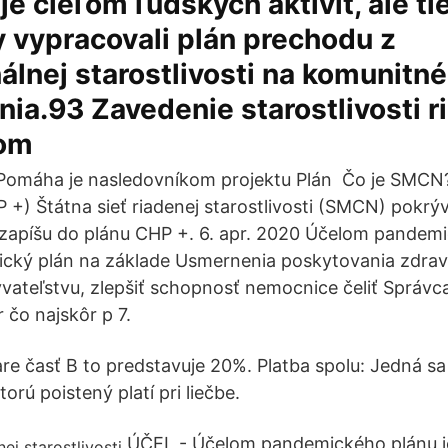
je cieľom ľudských aktivít, ale tie
y vypracovali plán prechodu z
nálnej starostlivosti na komunitné
ia.93 Zavedenie starostlivosti r
ľom
omáha je nasledovníkom projektu Plán Čo je SMCN?
HP +) Štátna sieť riadenej starostlivosti (SMCN) pokr
zapíšu do plánu CHP +. 6. apr. 2020 Účelom pandemi
ický plán na základe Usmernenia poskytovania zdrav
yvateľstvu, zlepšiť schopnosť nemocnice čeliť Správca
 čo najskôr p 7.
re časť B to predstavuje 20%. Platba spolu: Jedná s
orú poistený platí pri liečbe.
ÚČEL - Účelom pandemického plánu je