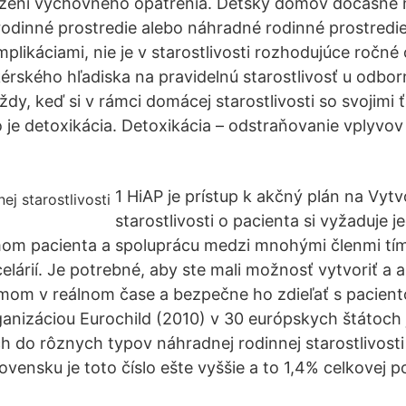
ložení výchovného opatrenia. Detský domov dočasne 
rodinné prostredie alebo náhradné rodinné prostredi
likáciami, nie je v starostlivosti rozhodujúce ročné 
rského hľadiska na pravidelnú starostlivosť u odborn
ždy, keď si v rámci domácej starostlivosti so svojimi
 je detoxikácia. Detoxikácia – odstraňovanie vplyvov
1 HiAP je prístup k akčný plán na Vytv
starostlivosti o pacienta si vyžaduje 
om pacienta a spoluprácu medzi mnohými členmi tímu
celárií. Je potrebné, aby ste mali možnosť vytvoriť a 
 tímom v reálnom čase a bezpečne ho zdieľať s pacien
anizáciou Eurochild (2010) v 30 európskych štátoch 
h do rôznych typov náhradnej rodinnej starostlivosti 
ovensku je toto číslo ešte vyššie a to 1,4% celkovej p