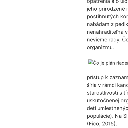
opatrenia a o u
jeho prirodzené 
postihnutých komp
nabádam z pediké
nenahraditeľná v
nevieme rady. Čo
organizmu.
prístup k záznam
šíria v rámci kan
starostlivosti s
uskutočnenej org
detí umiestnenýc
populácie). Na Sl
(Fico, 2015).