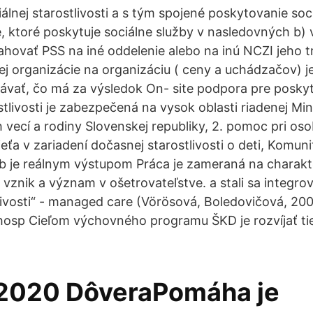
álnej starostlivosti a s tým spojené poskytovanie soc
e, ktoré poskytuje sociálne služby v nasledovných b
ahovať PSS na iné oddelenie alebo na inú NCZI jeho 
nej organizácie na organizáciu ( ceny a uchádzačov) 
ávať, čo má za výsledok On- site podpora pre posky
stlivosti je zabezpečená na vysok oblasti riadenej Mi
 vecí a rodiny Slovenskej republiky, 2. pomoc pri os
dieťa v zariadení dočasnej starostlivosti o deti, Komun
eb je reálnym výstupom Práca je zameraná na charakt
ch vznik a význam v ošetrovateľstve. a stali sa integr
tlivosti“ - managed care (Vörösová, Boledovičová, 20
hosp Cieľom výchovného programu ŠKD je rozvíjať ti
. 2020 DôveraPomáha je