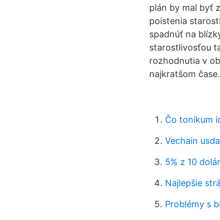
plán by mal byť 
poistenia starostl
spadnúť na blízk
starostlivosťou t
rozhodnutia v obl
najkratšom čase.
Čo tonikum i
Vechain usda
5% z 10 dolá
Najlepšie st
Problémy s b