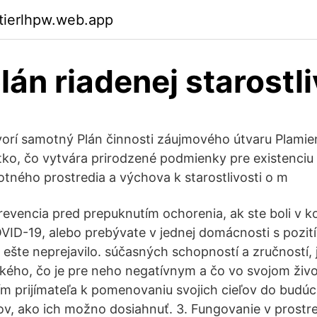
ktierlhpw.web.app
lán riadenej starostli
tvorí samotný Plán činnosti záujmového útvaru Plami
etko, čo vytvára prirodzené podmienky pre existenciu
otného prostredia a výchova k starostlivosti o m
evencia pred prepuknutím ochorenia, ak ste boli v k
VID-19, alebo prebývate v jednej domácnosti s pozit
 ešte neprejavilo. súčasných schopností a zručností, 
etkého, čo je pre neho negatívnym a čo vo svojom živ
m prijímateľa k pomenovaniu svojich cieľov do budúc
v, ako ich možno dosiahnuť. 3. Fungovanie v prostred