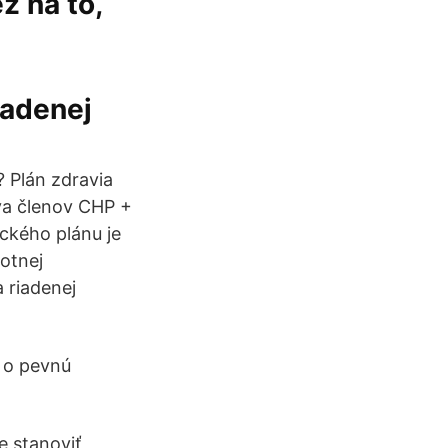
ž na to,
iadenej
 Plán zdravia
ýva členov CHP +
ckého plánu je
otnej
 riadenej
a o pevnú
 stanoviť