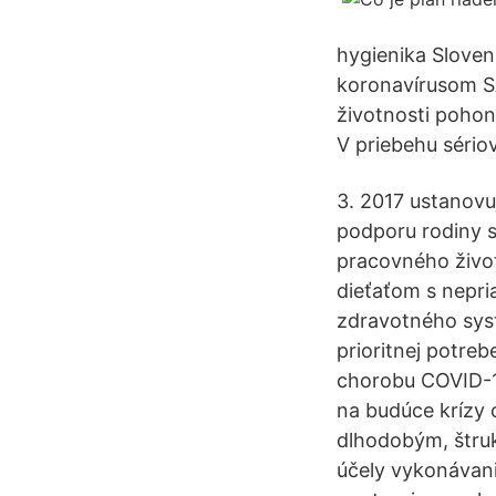
hygienika Sloven
koronavírusom SA
životnosti pohon
V priebehu sério
3. 2017 ustanovu
podporu rodiny s
pracovného život
dieťaťom s nepr
zdravotného syst
prioritnej potre
chorobu COVID-19
na budúce krízy 
dlhodobým, štru
účely vykonávani