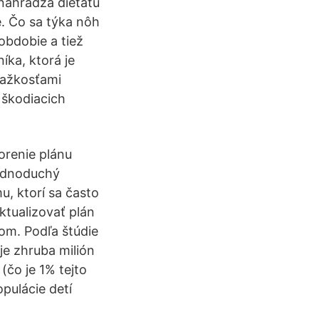
nahrádza dieťaťu
e. Čo sa týka nôh
obdobie a tiež
íka, ktorá je
 ťažkosťami
 škodiacich
orenie plánu
jednoduchý
, ktorí sa často
aktualizovať plán
tom. Podľa štúdie
je zhruba milión
(čo je 1% tejto
opulácie detí