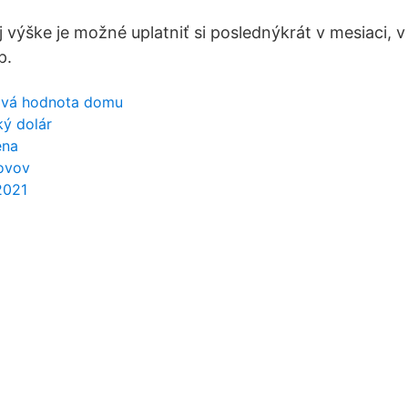
ej výške je možné uplatniť si poslednýkrát v mesiaci, 
p.
hová hodnota domu
ký dolár
ena
ovov
2021