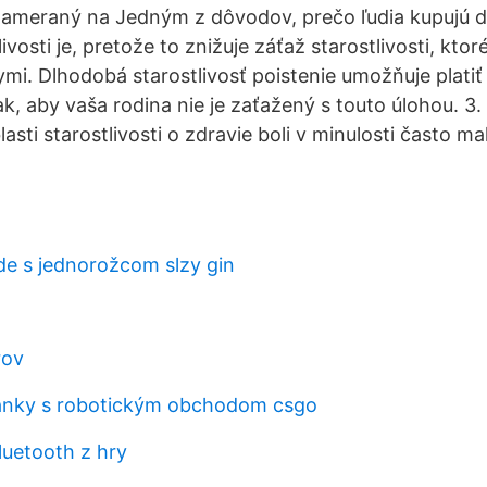
zameraný na Jedným z dôvodov, prečo ľudia kupujú 
ivosti je, pretože to znižuje záťaž starostlivosti, ktor
ymi. Dlhodobá starostlivosť poistenie umožňuje plati
ak, aby vaša rodina nie je zaťažený s touto úlohou. 3
asti starostlivosti o zdravie boli v minulosti často ma
de s jednorožcom slzy gin
rov
ránky s robotickým obchodom csgo
luetooth z hry