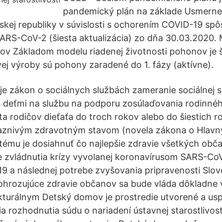
pandemický plán na základe Usmerne
skej republiky v súvislosti s ochorením COVID-19 s
RS-CoV-2 (šiesta aktualizácia) zo dňa 30.03.2020. 
ov Základom modelu riadenej životnosti pohonov je 
vej výroby sú pohony zaradené do 1. fázy (aktívne).
je zákon o sociálnych službách zameranie sociálnej 
 deťmi na službu na podporu zosúlaďovania rodinnéh
a rodičov dieťaťa do troch rokov alebo do šiestich ro
iaznivým zdravotným stavom (novela zákona o Hlav
ému je dosiahnuť čo najlepšie zdravie všetkých obča
be zvládnutia krízy vyvolanej koronavírusom SARS-C
 a následnej potrebe zvyšovania pripravenosti Slov
ohrozujúce zdravie občanov sa bude vláda dôkladne
kturálnym Detský domov je prostredie utvorené a us
a rozhodnutia súdu o nariadení ústavnej starostlivos