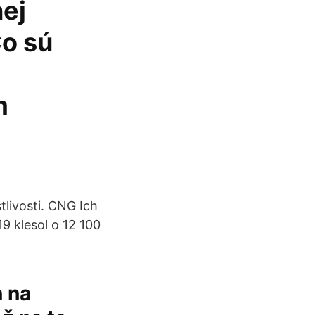
ej
Čo sú
m
tlivosti. CNG Ich
9 klesol o 12 100
n na