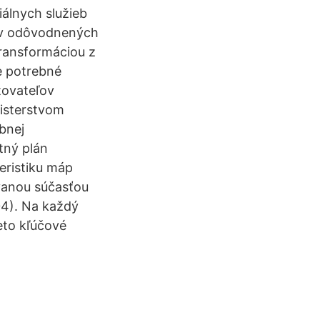
iálnych služieb
) v odôvodnených
transformáciou z
je potrebné
tovateľov
nisterstvom
obnej
itný plán
eristiku máp
ovanou súčasťou
04). Na každý
eto kľúčové