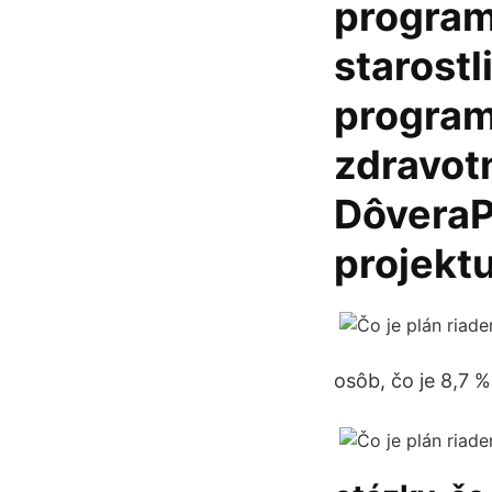
program
starostl
program
zdravotn
DôveraP
projekt
osôb, čo je 8,7 