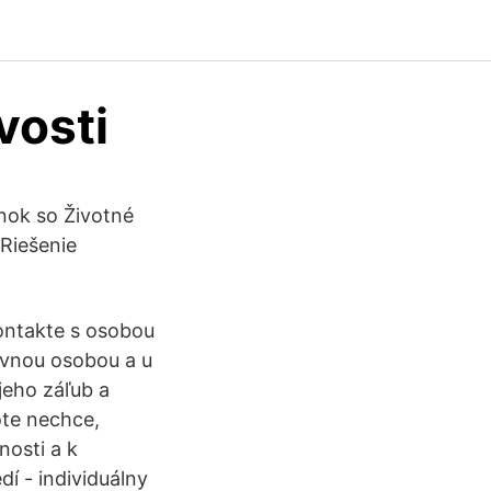
vosti
enok so Životné
 Riešenie
ontakte s osobou
ívnou osobou a u
jeho záľub a
ote nechce,
nosti a k
í - individuálny