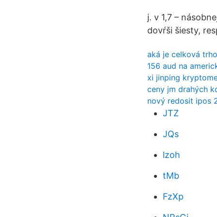
j. v 1,7 – násobn
dovŕši šiesty, res
aká je celková tr
156 aud na americ
xi jinping kryptom
ceny jm drahých k
nový redosit ipos 
JTZ
JQs
lzoh
tMb
FzXp