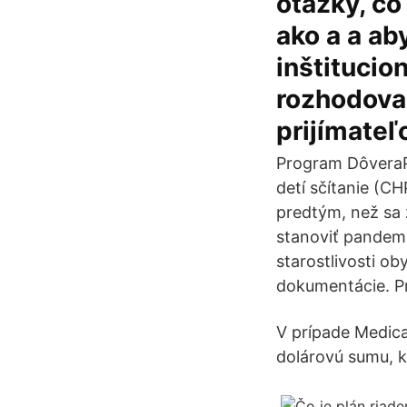
otázky, čo 
ako a a ab
inštitucio
rozhodovan
prijímate
Program DôveraP
detí sčítanie (C
predtým, než sa 
stanoviť pandem
starostlivosti ob
dokumentácie. Pr
V prípade Medica
dolárovú sumu, kt