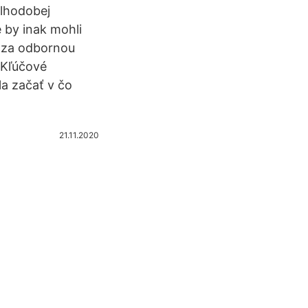
dlhodobej
é by inak mohli
ť za odbornou
. Kľúčové
la začať v čo
21.11.2020