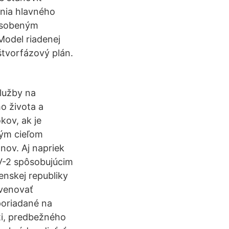
nia hlavného
pôsobeným
Model riadenej
štvorfázový plán.
služby na
o života a
kov, ak je
ným cieľom
nov. Aj napriek
oV-2 spôsobujúcim
enskej republiky
 venovať
poriadané na
ti, predbežného