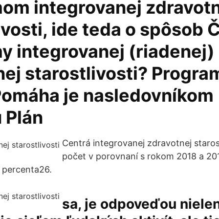
om integrovanej zdravotn
ivosti, ide teda o spôsob 
y integrovanej (riadenej)
ej starostlivosti? Progra
omáha je nasledovníkom
u Plán
Centrá integrovanej zdravotnej staros
počet v porovnaní s rokom 2018 a 201
% percenta26.
sa, je odpoveďou niele