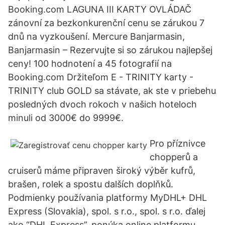
Booking.com LAGUNA III KARTY OVLÁDAČ
zánovní za bezkonkurenční cenu se zárukou 7
dnů na vyzkoušení. Mercure Banjarmasin,
Banjarmasin – Rezervujte si so zárukou najlepšej
ceny! 100 hodnotení a 45 fotografií na
Booking.com Držiteľom E - TRINITY karty -
TRINITY club GOLD sa stávate, ak ste v priebehu
posledných dvoch rokoch v našich hoteloch
minuli od 3000€ do 9999€.
Pro příznivce
chopperů a
cruiserů máme připraven široký výběr kufrů,
brašen, rolek a spostu dalších doplňků.
Podmienky používania platformy MyDHL+ DHL
Express (Slovakia), spol. s r.o., spol. s r.o. ďalej
ako “DHL Express”, ponúka online platformu