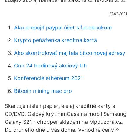
údajov ako aj nariadením Zákona č. 18/2018 Z. z.
27.07.2021
Ako prepojiť paypal účet s facebookom
Krypto peňaženka kreditná karta
Ako skontrolovať majiteľa bitcoinovej adresy
Cnn 24 hodinový akciový trh
Konferencie ethereum 2021
Bitcoin mining mac pro
Skartuje nielen papier, ale aj kreditné karty a
CD/DVD. Gelový kryt mmCase na mobil Samsung
Galaxy S21 - chopper skladem na Mpouzdra.cz.
Do druhého dne u vás doma. Výhodné ceny ⭐