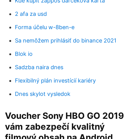
Kde kúpiť zappos darčeková karta
2 afa za usd
Forma účelu w-8ben-e
Sa nemôžem prihlásiť do binance 2021
Blok io
Sadzba naira dnes
Flexibilný plán investícií kariéry
Dnes skylot vysledok
Voucher Sony HBO GO 2019
vám zabezpečí kvalitný
filmový obsah na Android