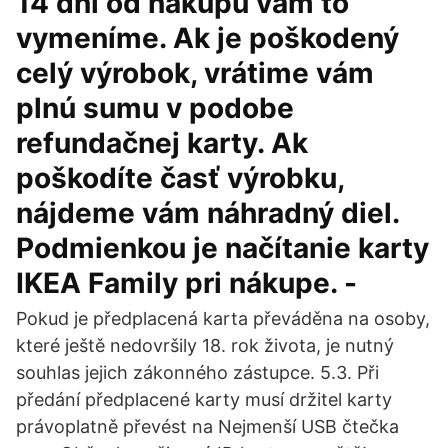
14 dní od nákupu vám to
vymeníme. Ak je poškodený
celý výrobok, vrátime vám
plnú sumu v podobe
refundačnej karty. Ak
poškodíte časť výrobku,
nájdeme vám náhradný diel.
Podmienkou je načítanie karty
IKEA Family pri nákupe. -
Pokud je předplacená karta převáděna na osoby,
které ještě nedovršily 18. rok života, je nutný
souhlas jejich zákonného zástupce. 5.3. Při
předání předplacené karty musí držitel karty
právoplatně převést na Nejmenší USB čtečka