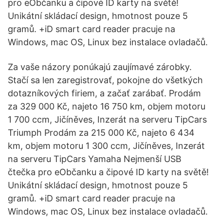
pro eObčanku a čipové ID karty na světě!
Unikátní skládací design, hmotnost pouze 5
gramů. +iD smart card reader pracuje na
Windows, mac OS, Linux bez instalace ovladačů.
Za vaše názory ponúkajú zaujímavé zárobky.
Stačí sa len zaregistrovať, pokojne do všetkých
dotazníkových firiem, a začať zarábať. Prodám
za 329 000 Kč, najeto 16 750 km, objem motoru
1 700 ccm, Jičíněves, Inzerát na serveru TipCars
Triumph Prodám za 215 000 Kč, najeto 6 434
km, objem motoru 1 300 ccm, Jičíněves, Inzerát
na serveru TipCars Yamaha Nejmenší USB
čtečka pro eObčanku a čipové ID karty na světě!
Unikátní skládací design, hmotnost pouze 5
gramů. +iD smart card reader pracuje na
Windows, mac OS, Linux bez instalace ovladačů.