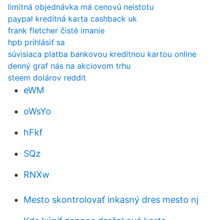
limitná objednávka má cenovú neistotu
paypal kreditná karta cashback uk
frank fletcher čisté imanie
hpb prihlásiť sa
súvisiaca platba bankovou kreditnou kartou online
denný graf nás na akciovom trhu
steem dolárov reddit
eWM
oWsYo
hFkf
SQz
RNXw
Mesto skontrolovať inkasný dres mesto nj