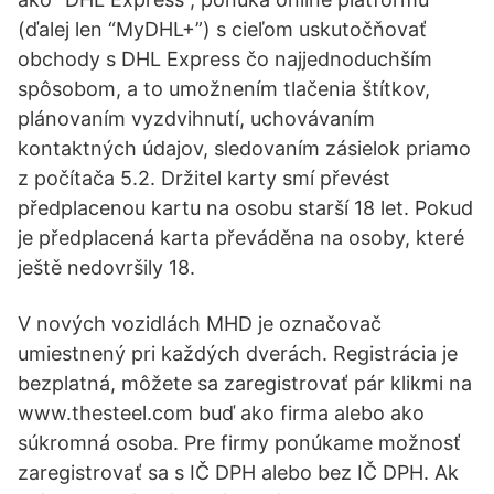
(ďalej len “MyDHL+”) s cieľom uskutočňovať
obchody s DHL Express čo najjednoduchším
spôsobom, a to umožnením tlačenia štítkov,
plánovaním vyzdvihnutí, uchovávaním
kontaktných údajov, sledovaním zásielok priamo
z počítača 5.2. Držitel karty smí převést
předplacenou kartu na osobu starší 18 let. Pokud
je předplacená karta převáděna na osoby, které
ještě nedovršily 18.
V nových vozidlách MHD je označovač
umiestnený pri každých dverách. Registrácia je
bezplatná, môžete sa zaregistrovať pár klikmi na
www.thesteel.com buď ako firma alebo ako
súkromná osoba. Pre firmy ponúkame možnosť
zaregistrovať sa s IČ DPH alebo bez IČ DPH. Ak