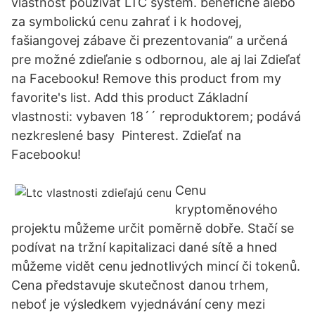
vlastnosť používať LTC system. benefične alebo
za symbolickú cenu zahrať i k hodovej,
fašiangovej zábave či prezentovania“ a určená
pre možné zdieľanie s odbornou, ale aj lai Zdieľať
na Facebooku! Remove this product from my
favorite's list. Add this product Základní
vlastnosti: vybaven 18´´ reproduktorem; podává
nezkreslené basy Pinterest. Zdieľať na
Facebooku!
Cenu
kryptoměnového
projektu můžeme určit poměrně dobře. Stačí se
podívat na tržní kapitalizaci dané sítě a hned
můžeme vidět cenu jednotlivých mincí či tokenů.
Cena představuje skutečnost danou trhem,
neboť je výsledkem vyjednávání ceny mezi