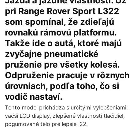
Jazda a jazdné vlastnosti. Už
pri Range Rover Sport L322
som spomínal, že zdieľajú
rovnakú rámovú platformu.
Takže ide o autá, ktoré majú
zvyčajne pneumatické
pruženie pre všetky kolesá.
Odpruženie pracuje v rôznych
úrovniach, podľa toho, čo si
vodič nastaví.
Tento model prichádza s určitými vylepšeniami:
väčší LCD display, zlepšené vlastnosti tlačidiel,
pogumované telo pre lepsie 22.