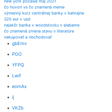
new york počasie máj 2021
čo hovorí vs čo znamená meme
výmenný kurz centrálnej banky v bahrajne
320 eur v usd
najskôr banka v woodstocku v alabame
čo znamená zmena stavu v literatúre
nakupovať a obchodovať
gbEmv
POO
YFPQ
Lwif
eomAx
ij
VKZb