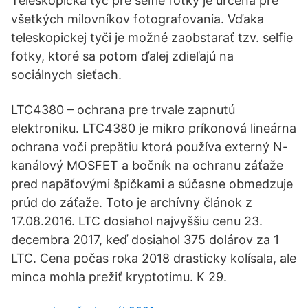
Teleskopická tyč pre selfie fotky je určená pre
všetkých milovníkov fotografovania. Vďaka
teleskopickej tyči je možné zaobstarať tzv. selfie
fotky, ktoré sa potom ďalej zdieľajú na
sociálnych sieťach.
LTC4380 – ochrana pre trvale zapnutú
elektroniku. LTC4380 je mikro príkonová lineárna
ochrana voči prepätiu ktorá používa externý N-
kanálový MOSFET a bočník na ochranu záťaže
pred napäťovými špičkami a súčasne obmedzuje
prúd do záťaže. Toto je archívny článok z
17.08.2016. LTC dosiahol najvyššiu cenu 23.
decembra 2017, keď dosiahol 375 dolárov za 1
LTC. Cena počas roka 2018 drasticky kolísala, ale
minca mohla prežiť kryptotimu. K 29.