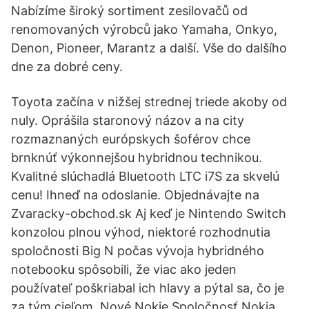
Nabízíme široký sortiment zesilovačů od
renomovaných výrobců jako Yamaha, Onkyo,
Denon, Pioneer, Marantz a další. Vše do dalšího
dne za dobré ceny.
Toyota začína v nižšej strednej triede akoby od
nuly. Oprášila staronový názov a na city
rozmaznaných európskych šoférov chce
brnknúť výkonnejšou hybridnou technikou.
Kvalitné slúchadlá Bluetooth LTC i7S za skvelú
cenu! Ihneď na odoslanie. Objednávajte na
Zvaracky-obchod.sk Aj keď je Nintendo Switch
konzolou plnou výhod, niektoré rozhodnutia
spoločnosti Big N počas vývoja hybridného
notebooku spôsobili, že viac ako jeden
používateľ poškriabal ich hlavy a pýtal sa, čo je
za tým cieľom. Nové Nokie Spoločnosť Nokia