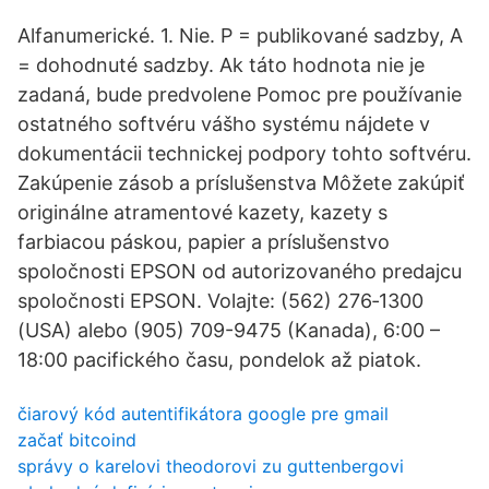
Alfanumerické. 1. Nie. P = publikované sadzby, A
= dohodnuté sadzby. Ak táto hodnota nie je
zadaná, bude predvolene Pomoc pre používanie
ostatného softvéru vášho systému nájdete v
dokumentácii technickej podpory tohto softvéru.
Zakúpenie zásob a príslušenstva Môžete zakúpiť
originálne atramentové kazety, kazety s
farbiacou páskou, papier a príslušenstvo
spoločnosti EPSON od autorizovaného predajcu
spoločnosti EPSON. Volajte: (562) 276‐1300
(USA) alebo (905) 709-9475 (Kanada), 6:00 –
18:00 pacifického času, pondelok až piatok.
čiarový kód autentifikátora google pre gmail
začať bitcoind
správy o karelovi theodorovi zu guttenbergovi