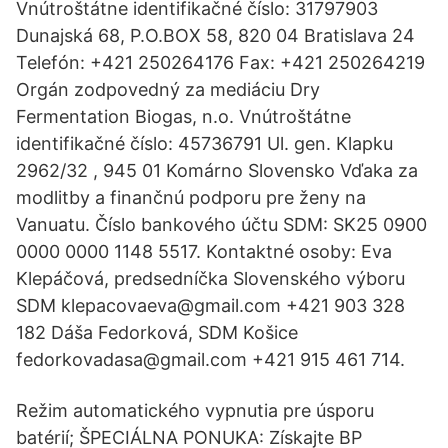
Vnútroštátne identifikačné číslo: 31797903
Dunajská 68, P.O.BOX 58, 820 04 Bratislava 24
Telefón: +421 250264176 Fax: +421 250264219
Orgán zodpovedný za mediáciu Dry
Fermentation Biogas, n.o. Vnútroštátne
identifikačné číslo: 45736791 Ul. gen. Klapku
2962/32 , 945 01 Komárno Slovensko Vďaka za
modlitby a finančnú podporu pre ženy na
Vanuatu. Číslo bankového účtu SDM: SK25 0900
0000 0000 1148 5517. Kontaktné osoby: Eva
Klepáčová, predsedníčka Slovenského výboru
SDM klepacovaeva@gmail.com +421 903 328
182 Dáša Fedorková, SDM Košice
fedorkovadasa@gmail.com +421 915 461 714.
Režim automatického vypnutia pre úsporu
batérií; ŠPECIÁLNA PONUKA: Získajte BP