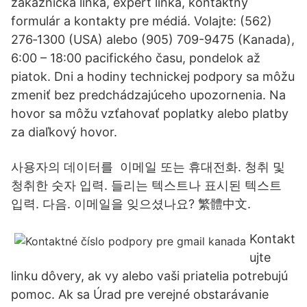
zákaznícka linka, expert linka, kontaktný
formulár a kontakty pre médiá. Volajte: (562)
276‐1300 (USA) alebo (905) 709-9475 (Kanada),
6:00 – 18:00 pacifického času, pondelok až
piatok. Dni a hodiny technickej podpory sa môžu
zmeniť bez predchádzajúceho upozornenia. Na
hovor sa môžu vzťahovať poplatky alebo platby
za diaľkový hovor.
사용자의 데이터를 이메일 또는 휴대전화. 청취 및
청취한 숫자 입력. 들리는 텍스트나 표시된 텍스트
입력. 다음. 이메일을 잊으셨나요? ‪繁體中文‬.
Kontakt
ujte
linku dôvery, ak vy alebo vaši priatelia potrebujú
pomoc. Ak sa Úrad pre verejné obstarávanie