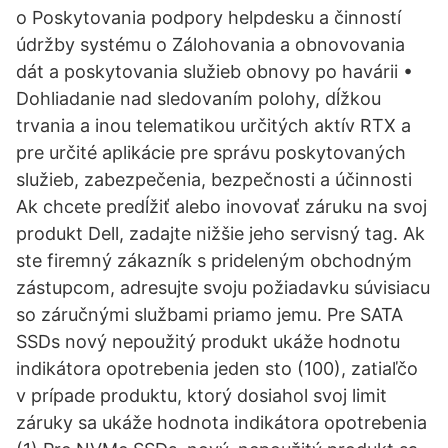
o Poskytovania podpory helpdesku a činností
údržby systému o Zálohovania a obnovovania
dát a poskytovania služieb obnovy po havárii •
Dohliadanie nad sledovaním polohy, dĺžkou
trvania a inou telematikou určitých aktív RTX a
pre určité aplikácie pre správu poskytovaných
služieb, zabezpečenia, bezpečnosti a účinnosti
Ak chcete predĺžiť alebo inovovať záruku na svoj
produkt Dell, zadajte nižšie jeho servisný tag. Ak
ste firemný zákazník s prideleným obchodným
zástupcom, adresujte svoju požiadavku súvisiacu
so záručnými službami priamo jemu. Pre SATA
SSDs nový nepoužitý produkt ukáže hodnotu
indikátora opotrebenia jeden sto (100), zatiaľčo
v prípade produktu, ktorý dosiahol svoj limit
záruky sa ukáže hodnota indikátora opotrebenia