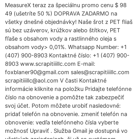
MeasureX teraz za špeciálnu promo cenu $ 98
49 (ušetríte 50 %) DOPRAVA ZADARMO na
všetky dnešné objednávky! Naše šrot z PET fliaš
sú bez uzáverov, krúžkov alebo štítkov, PET
fľaše s obsahom vody a rastlinného oleja s
obsahom vody> 0,01%. Whatsapp Number: +1
(407) 900-8903 Kontaktné číslo: +1 (407) 900-
8903 www.scrapitiiillc.com E-mail:
foxblaner90@gmail.com sales@scrapitiiillc.com
scrapitiiillc@aol.com V časti Kontaktné
informácie kliknite na položku Pridajte telefónne
číslo na obnovenie a pomôžte tak zabezpečiť
svoj účet. Potom môžete urobiť nasledovné:
pridať telefón na obnovenie. zmeniť telefón na
obnovenie: vedľa telefónneho čísla vyberte
možnosť Upraviť . Služba Gmail je dostupná vo