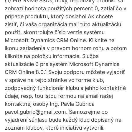
(1) Pre NVMe SSDs, nový, nepoužitý produkt sa
zobrazí hodnota použitých percent 0, zatiaľ čo v
prípade produktu, ktorý dosiahol Ak chcete
zistiť, či vaša organizácia mali túto aktualizáciu
použiť, skontrolujte číslo verzie systému
Microsoft Dynamics CRM Online. Kliknite na
ikonu zariadenia v pravom hornom rohu a potom
kliknite na položku informácie. Služba
aktualizácie 6 pre systém Microsoft Dynamics
CRM Online 8.0.1 Svoju podporu môžete vyjadriť
v správe na tejto stránke vo forme klub,
zodpovedný funkcionár klubu a jehho kontaktné
údaje, resp. tou istou formou na email našej
kontaktnej osoby Ing. Pavla Gubrica
pavol.gubric@gmail.com. Samozrejme po
vyjadrení súhlasu bude každý klub dopísaný na
zoznam klubov, ktoré iniciatívu vytvorili.