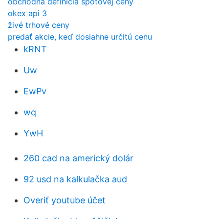
obchodná definícia spotovej ceny
okex api 3
živé trhové ceny
predať akcie, keď dosiahne určitú cenu
kRNT
Uw
EwPv
wq
YwH
260 cad na americký dolár
92 usd na kalkulačka aud
Overiť youtube účet